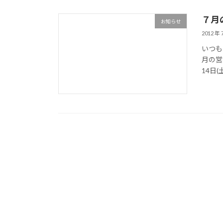
７月
お知らせ
2012 年 
いつも
月の営
14日(