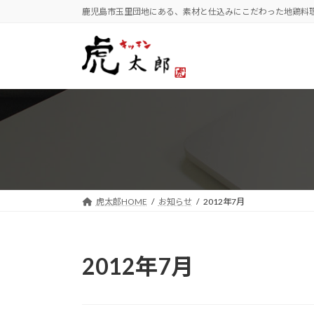
コ
ナ
鹿児島市玉里団地にある、素材と仕込みにこだわった地鶏料
ン
ビ
テ
ゲ
ン
ー
ツ
シ
へ
ョ
ス
ン
キ
に
ッ
移
プ
動
虎太郎HOME
お知らせ
2012年7月
2012年7月