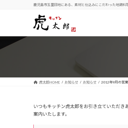
コ
ナ
鹿児島市玉里団地にある、素材と仕込みにこだわった地鶏料
ン
ビ
テ
ゲ
ン
ー
ツ
シ
へ
ョ
ス
ン
キ
に
ッ
移
プ
動
虎太郎HOME
お知らせ
お知らせ
2012年9月の営
いつもキッチン虎太郎をお引き立ていただき
案内いたします。