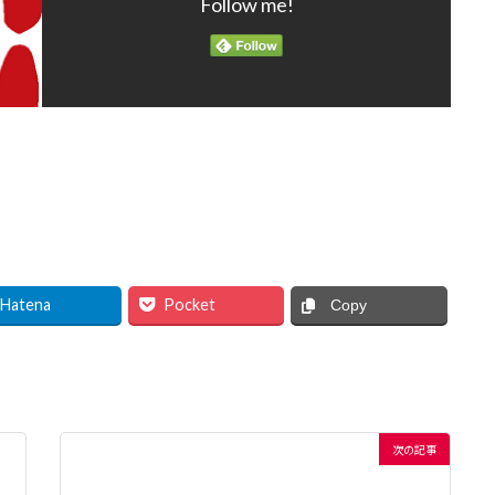
Follow me!
Hatena
Pocket
Copy
次の記事