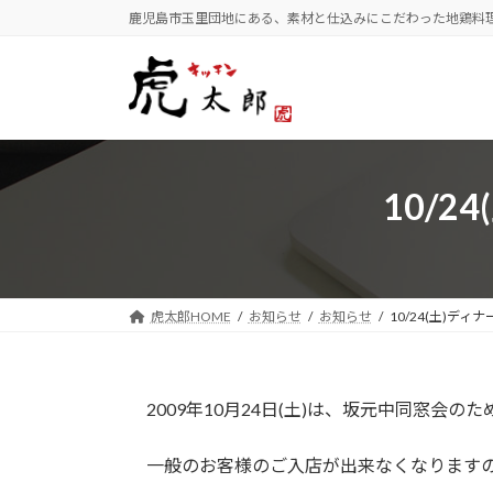
コ
ナ
鹿児島市玉里団地にある、素材と仕込みにこだわった地鶏料
ン
ビ
テ
ゲ
ン
ー
ツ
シ
へ
ョ
ス
ン
10/
キ
に
ッ
移
プ
動
虎太郎HOME
お知らせ
お知らせ
10/24(土)デ
2009年10月24日(土)は、坂元中同窓会
一般のお客様のご入店が出来なくなりますの